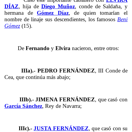
DÍAZ
, hija de
Diego Muñoz
, conde de Saldaña, y
hermana de
Gómez Díaz
, de quien tomarían el
nombre de linaje sus descendientes, los famosos
Beni
Gómez
(15).
De
Fernando
y
Elvira
nacieron, entre otros:
IIIa).- PEDRO FERNÁNDEZ
, III Conde de
Cea, que continúa más abajo;
IIIb).- JIMENA FERNÁNDEZ
, que casó con
García Sánchez
, Rey de Navarra;
IIIc).-
JUSTA FERNÁNDEZ
, que casó con su