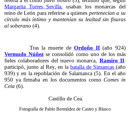
refería a él como
fideli nostro
(3), término que, según
Margarita Torres Sevilla
, usaban los monarcas del
reino de León para referirse a quienes
pertenecían a su
círculo más íntimo y mantenían su lealtad sin fisuras
al soberano
(4).
Tras la muerte de
Ordoño II
(año 924)
Vermudo Núñez
se consolidó como uno de los más
fieles colaboradores del nuevo monarca,
Ramiro II
:
participó, junto al Rey, en la
batalla de Simancas
(año
939) y en la repoblación de Salamanca (5). En el año
950 ya firmaba en los documentos como
Comes in
Ceia
(6).
Castillo de Cea.
Fotografía de Pablo Bermúdez de Castro y Blasco