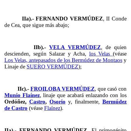
IIa).- FERNANDO VERMÚDEZ
, II Conde
de Cea, que sigue más abajo;
IIb).-
VELA VERMÚDEZ
, de quien
descienden, según Salazar y Acha,
los Velas
(véase
Los Velas, antepasados de los Bermúdez de Montaos
y
Linaje de
SUERO VERMÚDEZ
);
IIc).-
FROILOBA VERMÚDEZ
, que casó con
Munio Flaínez
, linaje que acabará enlazando con los
Ordóñez,
Castro
,
Osorio
y, finalmente,
Bermúdez
de Castro
(véase
Flaínez
).
IIa).- FERNANDO VERMÚDEZ
. El primogénito