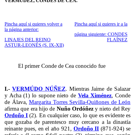
VERMÚDEZ, CONDES DE CEA.
Pincha aquí si quieres volver a
Pincha aquí si quieres ir a la
la página anterior:
página siguiente: CONDES
LINAJES DEL REINO
FLAÍNEZ
ASTUR-LEONÉS (S. IX-XII)
El primer Conde de Cea conocido fue
I.-
VERMÚDO NÚÑEZ
. Mientras Jaime de Salazar
y Acha (1) lo supone nieto de
Vela Ximénez
, Conde
de Álava,
Margarita Torres Sevilla-Quiñones de León
afirma que era hijo de
Nuño Ordóñez
y nieto del Rey
Ordoño I
(2). En cualquier caso, lo que es evidente es
que gozaba de parentesco muy cercano a la dinastía
reinante pues, en el año 921,
Ordoño II
(871-924) se