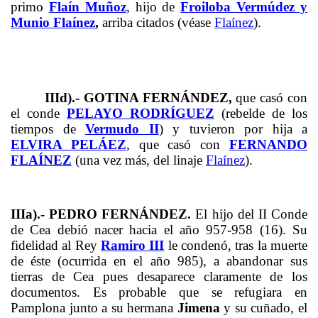
primo
Flaín Muñoz
, hijo de
Froiloba Vermúdez y
Munio Flaínez
,
arriba citados (véase
Flaínez
).
IIId).- GOTINA FERNÁNDEZ,
que casó con
el conde
PELAYO RODRÍGUEZ
(rebelde de los
tiempos de
Vermudo II
) y tuvieron por hija a
ELVIRA PELÁEZ
, que casó con
FERNANDO
FLAÍNEZ
(una vez más, del linaje
Flaínez
).
IIIa).- PEDRO FERNÁNDEZ.
El hijo del II Conde
de Cea debió nacer hacia el año 957-958 (16). Su
fidelidad al Rey
Ramiro III
le condenó, tras la muerte
de éste (ocurrida en el año 985), a abandonar sus
tierras de Cea pues desaparece claramente de los
documentos. Es probable que se refugiara en
Pamplona junto a su hermana
Jimena
y su cuñado, el