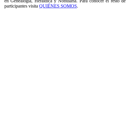
en Genealogía, Heráldica y Nobiliaria. Para conocer el resto de
participantes visita
QUIÉNES SOMOS
.