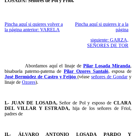
LOSADA: Señores de Pol y Friol.
Pincha aquí si quieres volver a
Pincha aquí si quieres ir a la
la página anterior: VARELA
página
siguiente: GARZA,
SEÑORES DE TOR
Abordamos aquí el linaje de
Pilar Losada Miranda
,
bisabuela paterno-paterna de
Pilar Ozores Santaló
, esposa de
José Bermúdez de Castro y Feijóo
(véase
señores de Gondar
y
linaje de
Ozores
).
I.- JUAN DE LOSADA,
Señor de Pol y esposo de
CLARA
DEL VILLAR Y ESTRADA,
hija de los señores de Friol,
padres de
II.- ÁLVARO ANTONIO LOSADA PARDO Y