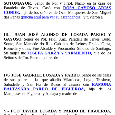
SOTOMAYOR.
Señor de Pol y Friol. Nació en la casa de
Paradela de Trives. Casó con
ROSA GAYOSO ARIAS
CONDE
,
hija de los señores de Oca, Marqueses de San Miguel
das Penas (
pincha aquí para ver su ascendencia
), y tuvieron a
III.- JUAN JOSÉ ALONSO DE LOSADA PARDO Y
GAYOSO,
Señor de Pol, Friol, Xaz, Paradela de Trives, Bolo,
Souto, San Mamede do Río, Cabanas de Lebres, Prado, Ouza,
Romelle y otras. Fue Alcalde y Procurador Síndico de Santiago.
Su mujer fue
JOSEFA GARZA Y SARMIENTO
,
hija de los
Señores de Tor. Fueron padres de
IV.- JOSÉ GABRIEL LOSADA Y PARDO,
Señor de las casas
de sus padres a las que añadió Vilardecás, Loyo, Trasloyo,
Sabadelle y San Fiz de Rozas al casarse con
RAMONA
BALTASARA PARDO DE FIGUEROA
,
hija de los
Marqueses de Figueroa y Atalaya y madre de
V.- FCO. JAVIER LOSADA Y PARDO DE FIGUEROA,