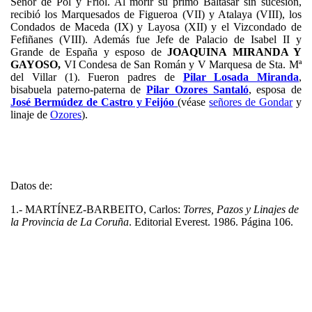
Señor de Pol y Friol. Al morir su primo Baltasar sin sucesión,
recibió los Marquesados de Figueroa (VII) y Atalaya (VIII), los
Condados de Maceda (IX) y Layosa (XII) y el Vizcondado de
Fefiñanes (VIII). Además fue Jefe de Palacio de Isabel II y
Grande de España y esposo de
JOAQUINA MIRANDA Y
GAYOSO,
VI Condesa de San Román y V Marquesa de Sta. Mª
del Villar (1). Fueron padres de
Pilar Losada Miranda
,
bisabuela paterno-paterna de
Pilar Ozores Santaló
, esposa de
José Bermúdez de Castro y Feijóo
(véase
señores de Gondar
y
linaje de
Ozores
).
Datos de:
1.-
MARTÍNEZ-BARBEITO, Carlos:
Torres, Pazos y Linajes de
la Provincia de La Coruña
. Editorial Everest. 1986. Página 106.