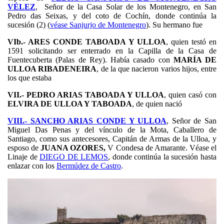
VÉLEZ
, Señor de la Casa Solar de los Montenegro, en San
Pedro das Seixas, y del coto de Cochín, donde continúa la
sucesión (2) (
véase Sanjurjo de Montenegro
). Su hermano fue
VIb.- ARES CONDE TABOADA Y ULLOA
, quien testó en
1591 solicitando ser enterrado en la Capilla de la Casa de
Fuentecuberta (Palas de Rey). Había casado con
MARÍA DE
ULLOA RIBADENEIRA
, de la que nacieron varios hijos, entre
los que estaba
VII.- PEDRO ARIAS TABOADA Y ULLOA
, quien casó con
ELVIRA DE ULLOA Y TABOADA
, de quien nació
VIII.- SANCHO ARIAS CONDE Y ULLOA
, Señor de San
Miguel Das Penas y del vínculo de la Mota, Caballero de
Santiago, como sus antecesores, Capitán de Armas de la Ulloa, y
esposo de
JUANA OZORES,
V Condesa de Amarante. Véase el
Linaje de
DIEGO DE LEMOS
, donde continúa la sucesión hasta
enlazar con los
Bermúdez de Castro
.