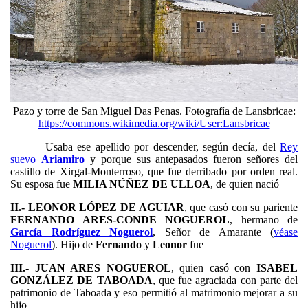
Pazo y torre de San Miguel Das Penas. Fotografía de Lansbricae:
https://commons.wikimedia.org/wiki/User:Lansbricae
Usaba ese apellido por descender, según decía, del
Rey
suevo
Ariamiro
y porque sus antepasados fueron señores del
castillo de Xirgal-Monterroso, que fue derribado por orden real.
Su esposa fue
MILIA NÚÑEZ DE ULLOA
, de quien nació
II.- LEONOR LÓPEZ DE AGUIAR
, que casó con su pariente
FERNANDO ARES-CONDE NOGUEROL
, hermano de
García Rodríguez Noguerol
, Señor de Amarante (
véase
Noguerol
). Hijo de
Fernando
y
Leonor
fue
III.- JUAN ARES NOGUEROL
, quien casó con
ISABEL
GONZÁLEZ DE TABOADA
, que fue agraciada con parte del
patrimonio de Taboada y eso permitió al matrimonio mejorar a su
hijo