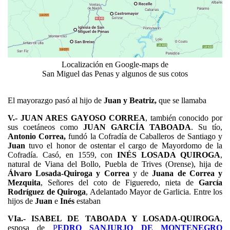
Localización en Google-maps de
San Miguel das Penas y algunos de sus cotos
El mayorazgo pasó al hijo de
Juan y Beatriz,
que se llamaba
V.- JUAN ARES GAYOSO CORREA
, también conocido por
sus coetáneos como
JUAN GARCÍA TABOADA
. Su tío,
Antonio Correa,
fundó la Cofradía de Caballeros de Santiago y
Juan
tuvo el honor de ostentar el cargo de Mayordomo de la
Cofradía. Casó, en 1559, con
INÉS LOSADA QUIROGA
,
natural de Viana del Bollo, Puebla de Trives (Orense), hija de
Álvaro Losada-Quiroga y Correa
y de
Juana de Correa y
Mezquita
, Señores del coto de Figueredo, nieta de
García
Rodríguez de Quiroga
, Adelantado Mayor de Garlicia. Entre los
hijos de
Juan
e
Inés
estaban
VIa.- ISABEL DE TABOADA Y LOSADA-QUIROGA
,
esposa de
P
EDRO SANJURJO DE MONTENEGRO